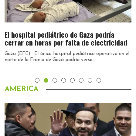
an
El hospital pediátrico de Gaza podría
E
r
cerrar en horas por falta de electricidad
r
c
Gaza (EFE).- El único hospital pediátrico operativo en el
norte de la Franja de Gaza podría verse...
te
W
un
AMÉRICA