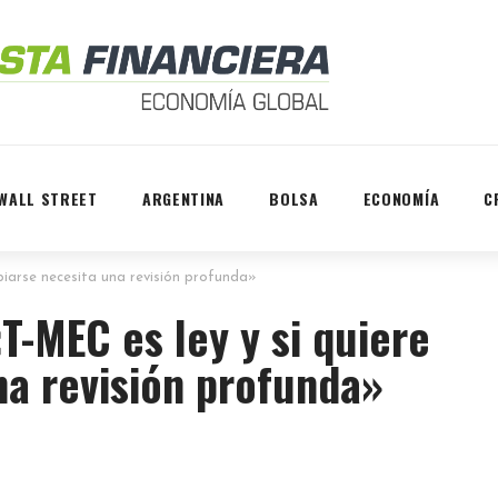
WALL STREET
ARGENTINA
BOLSA
ECONOMÍA
C
iarse necesita una revisión profunda»
-MEC es ley y si quiere
na revisión profunda»