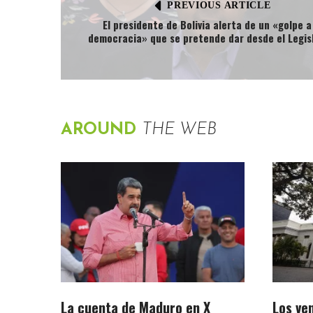
PREVIOUS ARTICLE
El presidente de Bolivia alerta de un «golpe a
democracia» que se pretende dar desde el Legis
AROUND
THE WEB
La cuenta de Maduro en X
Los ve