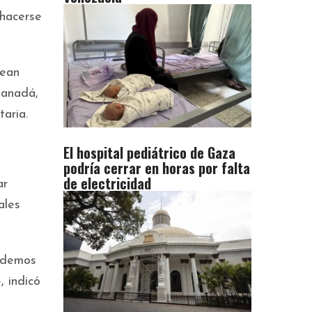
 hacerse
sean
Canadá,
aria.
El hospital pediátrico de Gaza
podría cerrar en horas por falta
de electricidad
ar
ales
podemos
, indicó