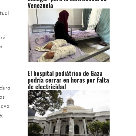
Venezuela
tual
aré
o
El hospital pediátrico de Gaza
podría cerrar en horas por falta
de electricidad
idura
os
stavo
y,