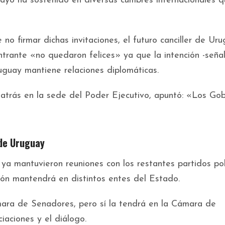
uayo ha sostenido en diversas cumbres internacionales 
no firmar dichas invitaciones, el futuro canciller de Uru
trante «no quedaron felices» ya que la intención -señal
uguay mantiene relaciones diplomáticas.
atrás en la sede del Poder Ejecutivo, apuntó: «Los Gob
 de Uruguay
a mantuvieron reuniones con los restantes partidos pol
ión mantendrá en distintos entes del Estado.
mara de Senadores, pero sí la tendrá en la Cámara de
iaciones y el diálogo.