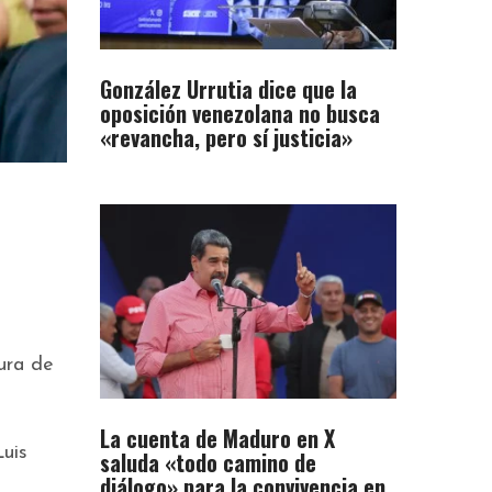
González Urrutia dice que la
oposición venezolana no busca
«revancha, pero sí justicia»
ura de
La cuenta de Maduro en X
uis
saluda «todo camino de
diálogo» para la convivencia en