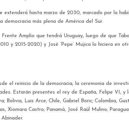
 extenderá hasta marzo de 2030, marcado por la habi
 la democracia más plena de América del Sur.
sta Frente Amplio que tendrá Uruguay, luego de que Tab
10 y 2015-2020) y José ‘Pepe’ Mujica lo hiciera en otr
e el reinicio de la democracia, la ceremonia de invest
ades. Estarán presentes el rey de España, Felipe VI, y l
va; Bolivia, Luis Arce; Chile, Gabriel Boric; Colombia, Gu
as, Xiomara Castro; Panamá, José Raúl Mulino; Paragua
 Abinader.