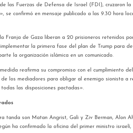
e las Fuerzas de Defensa de Israel (FDI), cruzaron la
», se confirmó en mensaje publicado a las 9.30 hora loc
a Franja de Gaza liberan a 20 prisioneros retenidos por
 implementar la primera fase del plan de Trump para de
parte la organización islámica en un comunicado.
 medida reafirma su compromiso con el cumplimiento del
 de los mediadores para obligar al enemigo sionista a r
e todas las disposiciones pactadas».
erados
era tanda son Matan Angrist, Gali y Ziv Berman, Alon Ah
ún ha confirmado la oficina del primer ministro israelí,