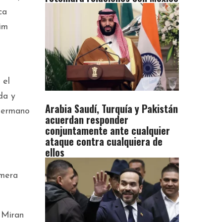
ca
im
 el
da y
Arabia Saudí, Turquía y Pakistán
 hermano
acuerdan responder
conjuntamente ante cualquier
ataque contra cualquiera de
ellos
imera
 Miran