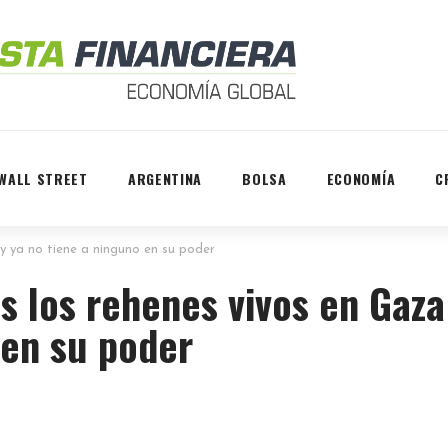
WALL STREET
ARGENTINA
BOLSA
ECONOMÍA
C
 ya no tiene a ninguno en su poder
 los rehenes vivos en Gaza
 en su poder