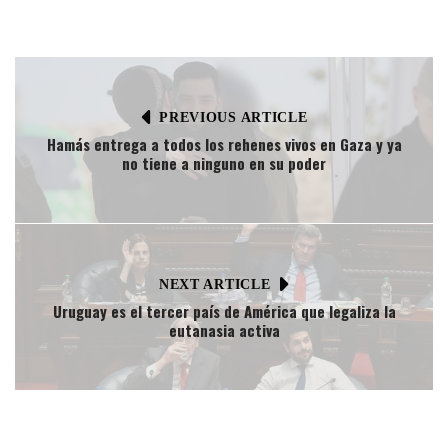
PREVIOUS ARTICLE
Hamás entrega a todos los rehenes vivos en Gaza y ya
no tiene a ninguno en su poder
NEXT ARTICLE
Uruguay es el tercer país de América que legaliza la
eutanasia activa