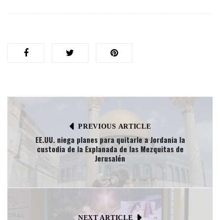
PREVIOUS ARTICLE
EE.UU. niega planes para quitarle a Jordania la
custodia de la Explanada de las Mezquitas de
Jerusalén
NEXT ARTICLE